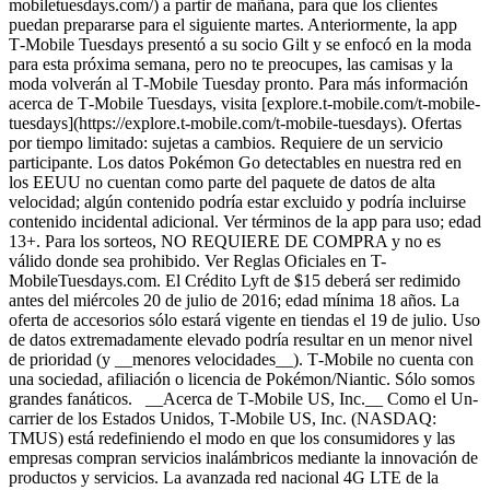
mobiletuesdays.com/) a partir de mañana, para que los clientes
puedan prepararse para el siguiente martes. Anteriormente, la app
T‑Mobile Tuesdays presentó a su socio Gilt y se enfocó en la moda
para esta próxima semana, pero no te preocupes, las camisas y la
moda volverán al T‑Mobile Tuesday pronto. Para más información
acerca de T‑Mobile Tuesdays, visita [explore.t‑mobile.com/t‑mobile-
tuesdays](https://explore.t-mobile.com/t-mobile-tuesdays). Ofertas
por tiempo limitado: sujetas a cambios. Requiere de un servicio
participante. Los datos Pokémon Go detectables en nuestra red en
los EEUU no cuentan como parte del paquete de datos de alta
velocidad; algún contenido podría estar excluido y podría incluirse
contenido incidental adicional. Ver términos de la app para uso; edad
13+. Para los sorteos, NO REQUIERE DE COMPRA y no es
válido donde sea prohibido. Ver Reglas Oficiales en T-
MobileTuesdays.com. El Crédito Lyft de $15 deberá ser redimido
antes del miércoles 20 de julio de 2016; edad mínima 18 años. La
oferta de accesorios sólo estará vigente en tiendas el 19 de julio. Uso
de datos extremadamente elevado podría resultar en un menor nivel
de prioridad (y __menores velocidades__). T‑Mobile no cuenta con
una sociedad, afiliación o licencia de Pokémon/Niantic. Sólo somos
grandes fanáticos. __Acerca de T‑Mobile US, Inc.__ Como el Un-
carrier de los Estados Unidos, T‑Mobile US, Inc. (NASDAQ:
TMUS) está redefiniendo el modo en que los consumidores y las
empresas compran servicios inalámbricos mediante la innovación de
productos y servicios. La avanzada red nacional 4G LTE de la