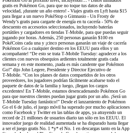
Pokémon Go al próximo nivel, incluyendo… - Datos ilimitados
gratis en Pokémon Go, para que no toque tus datos de alta
velocidad, ¡durante un año entero! - Viajes gratis en Lyft hasta $15
para llegar a un nuevo PokéStop o Gimnasio - Un Frosty de
Wendy’s gratis para cargarte de energía en tu cacería - 50% de
descuento en accesorios seleccionados, incluyendo baterías
portátiles y cargadores en tiendas T‑Mobile, para que puedas seguir
jugando por horas. Además, 250 personas ganarán $100 en
PokéCoins cada una y ¡cinco personas ganarán un viaje de cacería
Pokémon Go a cualquier destino en los EEUU para ellos y un
acompañante! “De esto se trata T‑Mobile Tuesday: agradecer a los
clientes con nuevos obsequios ardientes totalmente gratis cada
semana y en este momento, ¡nada es más candente que Pokémon
Go!” dijo John Legere, Presidente y Director Ejecutivo de
T‑Mobile. “Con los planes de datos compartidos de los otros
proveedores, los jugadores podrían fácilmente acabarse todo el
paquete de datos de la familia y luego, ¡llegan los cargos
excedentes! En T‑Mobile, estamos desencadenando Pokémon Go
para que nuestros clientes puedan jugar gratis por un año. ¡Será un
T‑Mobile Tuesday fantástico!” Desde el lanzamiento de Pokémon
Go el 6 de julio, el juego móvil ha superado por mucho aplicaciones
como Facebook y Twitter en las tablas de apps, ya atrayendo un
record de 21 millones de usuarios diario tan sólo en los EEUU. El
innovador juego de realidad aumentada se ha disparado hasta llegar
a ser el juego gratis No. 1 *y* el No. 1 en descargas tanto en la App