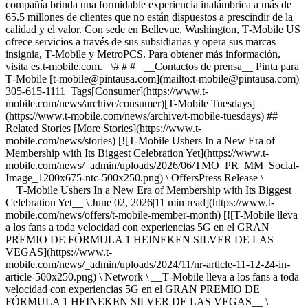
compañía brinda una formidable experiencia inalámbrica a más de
65.5 millones de clientes que no están dispuestos a prescindir de la
calidad y el valor. Con sede en Bellevue, Washington, T‑Mobile US
ofrece servicios a través de sus subsidiarias y opera sus marcas
insignia, T‑Mobile y MetroPCS. Para obtener más información,
visita es.t‑mobile.com. \# # # __Contactos de prensa__ Pinta para
T‑Mobile [t‑mobile@pintausa.com](mailto:t-mobile@pintausa.com)
305-615-1111 Tags[Consumer](https://www.t-
mobile.com/news/archive/consumer)[T-Mobile Tuesdays]
(https://www.t-mobile.com/news/archive/t-mobile-tuesdays) ##
Related Stories [More Stories](https://www.t-
mobile.com/news/stories) [![T-Mobile Ushers In a New Era of
Membership with Its Biggest Celebration Yet](https://www.t-
mobile.com/news/_admin/uploads/2026/06/TMO_PR_MM_Social-
Image_1200x675-ntc-500x250.png) \ OffersPress Release \
__T‑Mobile Ushers In a New Era of Membership with Its Biggest
Celebration Yet__ \ June 02, 2026|11 min read](https://www.t-
mobile.com/news/offers/t-mobile-member-month) [![T-Mobile lleva
a los fans a toda velocidad con experiencias 5G en el GRAN
PREMIO DE FÓRMULA 1 HEINEKEN SILVER DE LAS
VEGAS](https://www.t-
mobile.com/news/_admin/uploads/2024/11/nr-article-11-12-24-in-
article-500x250.png) \ Network \ __T‑Mobile lleva a los fans a toda
velocidad con experiencias 5G en el GRAN PREMIO DE
FÓRMULA 1 HEINEKEN SILVER DE LAS VEGAS__ \