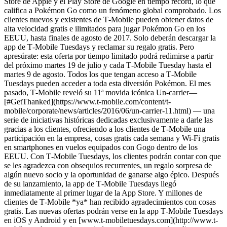
Store de Apple y el Play Store de Google en tiempo record, lo que
califica a Pokémon Go como un fenómeno global comprobado. Los
clientes nuevos y existentes de T‑Mobile pueden obtener datos de
alta velocidad gratis e ilimitados para jugar Pokémon Go en los
EEUU, hasta finales de agosto de 2017. Solo deberán descargar la
app de T‑Mobile Tuesdays y reclamar su regalo gratis. Pero
apresúrate: esta oferta por tiempo limitado podrá redimirse a partir
del próximo martes 19 de julio y cada T‑Mobile Tuesday hasta el
martes 9 de agosto. Todos los que tengan acceso a T‑Mobile
Tuesdays pueden acceder a toda esta diversión Pokémon. El mes
pasado, T‑Mobile reveló su 11ª movida icónica Un-carrier—
[#GetThanked](https://www.t-mobile.com/content/t-
mobile/corporate/news/articles/2016/06/un-carrier-11.html) — una
serie de iniciativas históricas dedicadas exclusivamente a darle las
gracias a los clientes, ofreciendo a los clientes de T‑Mobile una
participación en la empresa, cosas gratis cada semana y Wi-Fi gratis
en smartphones en vuelos equipados con Gogo dentro de los
EEUU. Con T‑Mobile Tuesdays, los clientes podrán contar con que
se les agradezca con obsequios recurrentes, un regalo sorpresa de
algún nuevo socio y la oportunidad de ganarse algo épico. Después
de su lanzamiento, la app de T‑Mobile Tuesdays llegó
inmediatamente al primer lugar de la App Store. Y millones de
clientes de T‑Mobile *ya* han recibido agradecimientos con cosas
gratis. Las nuevas ofertas podrán verse en la app T‑Mobile Tuesdays
en iOS y Android y en [www.t-mobiletuesdays.com](http://www.t-