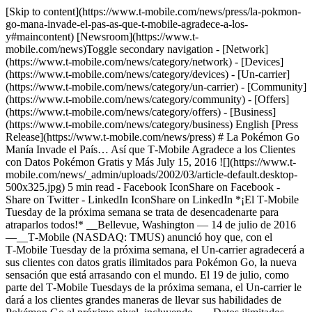
[Skip to content](https://www.t-mobile.com/news/press/la-pokmon-
go-mana-invade-el-pas-as-que-t-mobile-agradece-a-los-
y#maincontent) [Newsroom](https://www.t-
mobile.com/news)Toggle secondary navigation - [Network]
(https://www.t-mobile.com/news/category/network) - [Devices]
(https://www.t-mobile.com/news/category/devices) - [Un-carrier]
(https://www.t-mobile.com/news/category/un-carrier) - [Community]
(https://www.t-mobile.com/news/category/community) - [Offers]
(https://www.t-mobile.com/news/category/offers) - [Business]
(https://www.t-mobile.com/news/category/business) English [Press
Release](https://www.t-mobile.com/news/press) # La Pokémon Go
Manía Invade el País… Así que T‑Mobile Agradece a los Clientes
con Datos Pokémon Gratis y Más July 15, 2016 ![](https://www.t-
mobile.com/news/_admin/uploads/2002/03/article-default.desktop-
500x325.jpg) 5 min read - Facebook IconShare on Facebook -
Share on Twitter - LinkedIn IconShare on LinkedIn *¡El T‑Mobile
Tuesday de la próxima semana se trata de desencadenarte para
atraparlos todos!* __Bellevue, Washington — 14 de julio de 2016
—__T‑Mobile (NASDAQ: TMUS) anunció hoy que, con el
T‑Mobile Tuesday de la próxima semana, el Un-carrier agradecerá a
sus clientes con datos gratis ilimitados para Pokémon Go, la nueva
sensación que está arrasando con el mundo. El 19 de julio, como
parte del T‑Mobile Tuesdays de la próxima semana, el Un-carrier le
dará a los clientes grandes maneras de llevar sus habilidades de